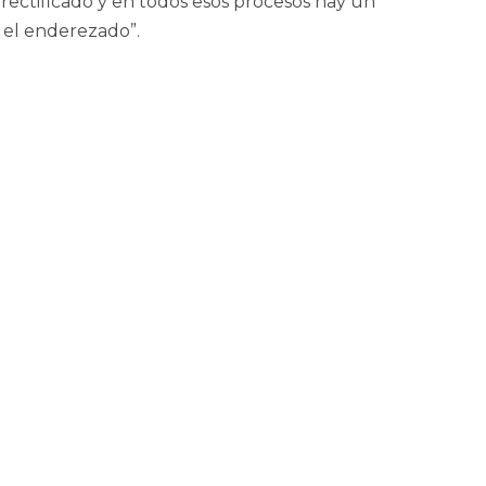
 rectificado y en todos esos procesos hay un
 el enderezado”.